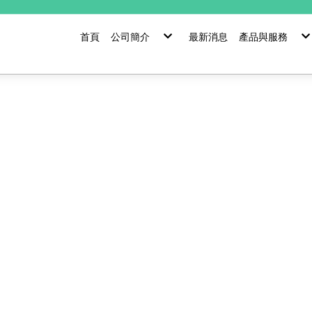
首頁
公司簡介
最新消息
產品與服務
關於台灣芝浦
設備銷售
服務體制
設備性能改善
關係企業
維護保養
零配件介紹
產品國產化