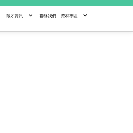
徵才資訊
聯絡我們
資材專區
環境與福利
資材管理
熱門職缺
加入供應商
半導體生產設備
半導體生產設備改善
液晶面板生產設備
真空應用設備
光碟製造設備改善
半導體生產設備
液晶顯示面板生產設備
真空應用設備改善
雷射加工設備
健康照護
液晶顯示面板設備改善